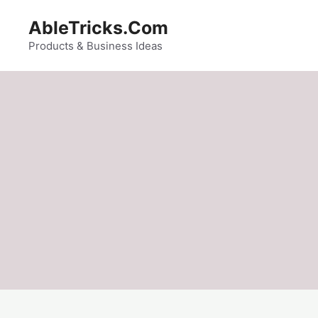
Skip
AbleTricks.Com
to
content
Products & Business Ideas