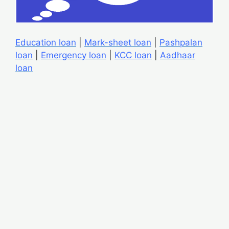
Education loan
|
Mark-sheet loan
|
Pashpalan
loan
|
Emergency loan
|
KCC loan
|
Aadhaar
loan