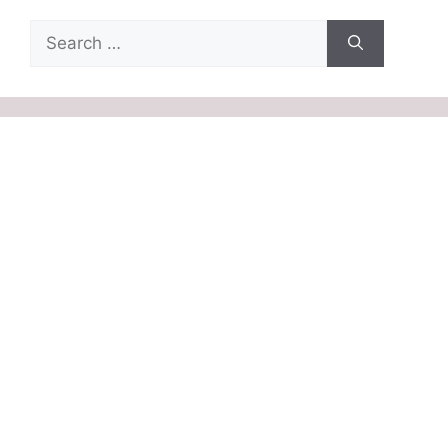
Search
for: