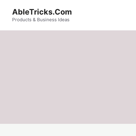
Skip
AbleTricks.Com
to
content
Products & Business Ideas