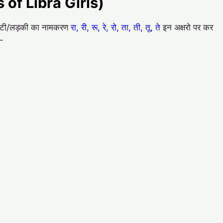
s of Libra Girls)
े बेटी/लड़की का नामकरण
रा, री, रू, रे, रो, ता, ती, तू, ते
इन अक्षरो पर कर
ै-