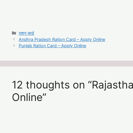
Categories
राशन कार्ड
Andhra Pradesh Ration Card – Apply Online
Punjab Ration Card – Apply Online
12 thoughts on “Rajastha
Online”