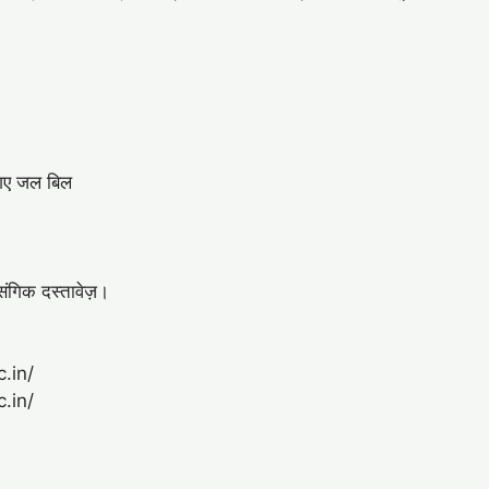
ए गए जल बिल
संगिक दस्तावेज़।
c.in/
c.in/