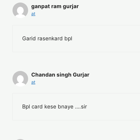
ganpat ram gurjar
at
Garid rasenkard bpl
Chandan singh Gurjar
at
Bpl card kese bnaye ….sir