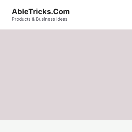
Skip
AbleTricks.Com
to
content
Products & Business Ideas