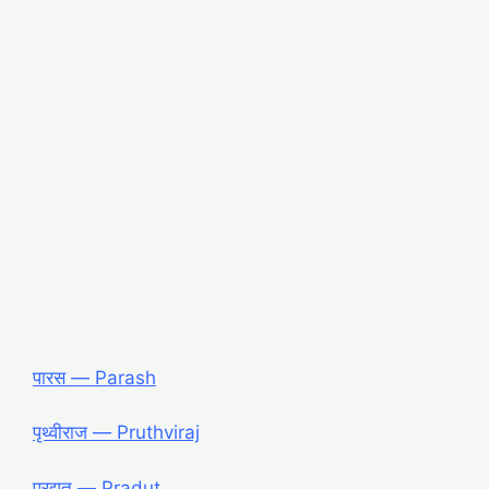
पारस — Parash
पृथ्वीराज — Pruthviraj
प्रद्युत — Pradut