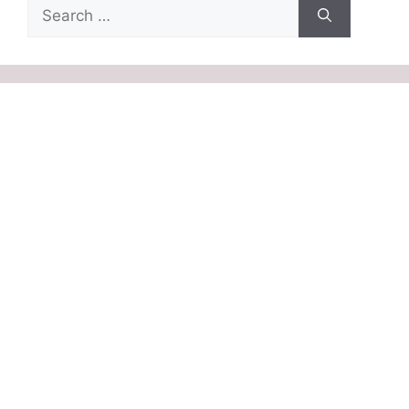
Search
for: