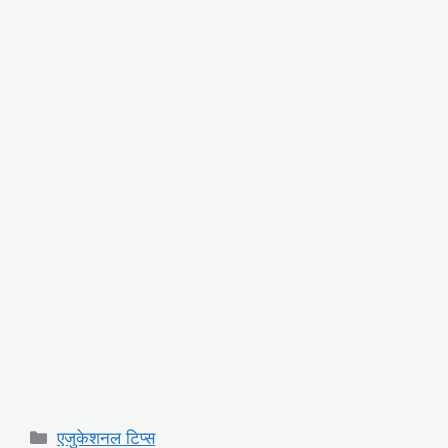
Categories
एजुकेशनल टिप्स