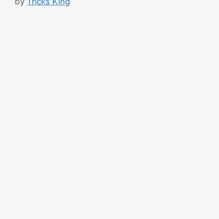
by
Tricks King