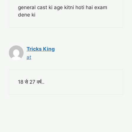
general cast ki age kitni hoti hai exam
dene ki
Tricks King
at
18 से 27 वर्ष..