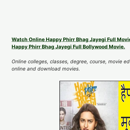
Watch Online Happy Phirr Bhag Jayegi Full Movi
Happy Phirr Bhag Jayegi Full Bollywood Movie.
Online colleges, classes, degree, course, movie ed
online and download movies.