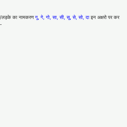
बेटे/लड़के का नामकरण
गू, गे, गो, सा, सी, सू, से, सो, दा
इन अक्षरो पर कर
ै-