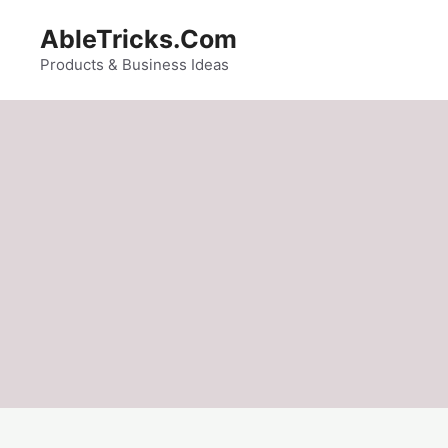
Skip
AbleTricks.Com
to
content
Products & Business Ideas