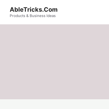
Skip
AbleTricks.Com
to
content
Products & Business Ideas