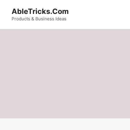
Skip
AbleTricks.Com
to
content
Products & Business Ideas