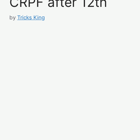
CRPF after 12th
by
Tricks King