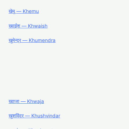
खेमू ― Khemu
ख्वाईश ― Khwaish
खुमेन्द्र ― Khumendra
ख्वाजा ― Khwaja
खुशविंदर ― Khushvindar