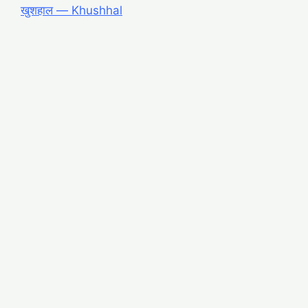
खुशहाल ― Khushhal