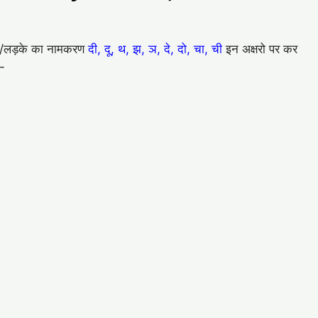
बेटे/लड़के का नामकरण
दी, दू, थ, झ, ञ, दे, दो, चा, ची
इन अक्षरो पर कर
ै-