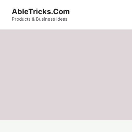
Skip
AbleTricks.Com
to
content
Products & Business Ideas