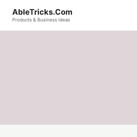
Skip
AbleTricks.Com
to
content
Products & Business Ideas