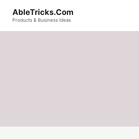
Skip
AbleTricks.Com
to
content
Products & Business Ideas