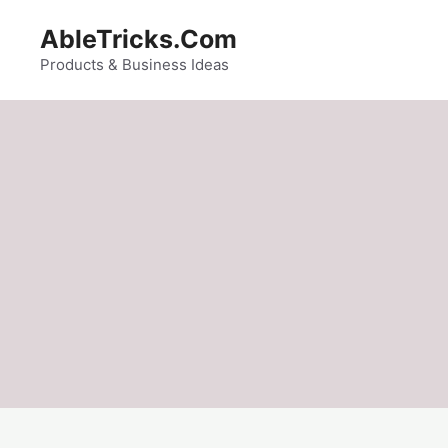
Skip
AbleTricks.Com
to
content
Products & Business Ideas