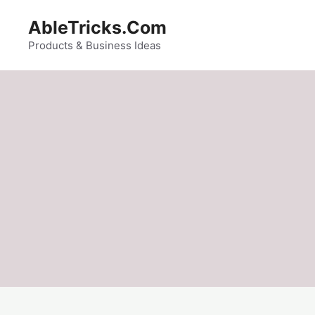
Skip
AbleTricks.Com
to
content
Products & Business Ideas