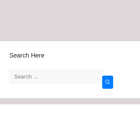
Search Here
Search
for: