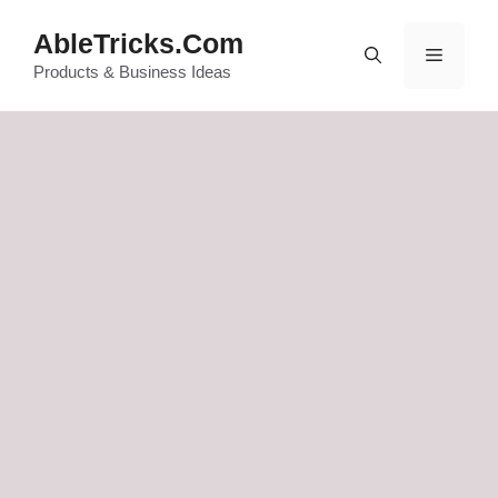
Skip
AbleTricks.Com
to
Menu
content
Products & Business Ideas