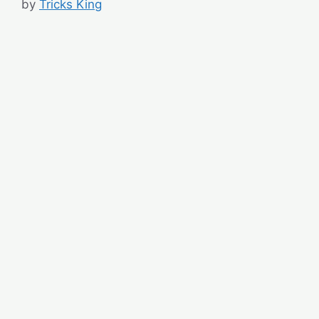
by
Tricks King